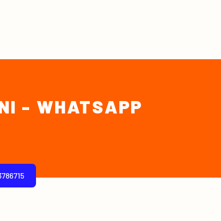
INI - WHATSAPP
03786715