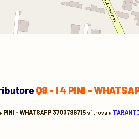
tributore
Q8 - I 4 PINI - WHATS
I 4 PINI - WHATSAPP 3703786715
si trova a
TARANT