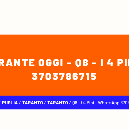
ANTE OGGI - Q8 - I 4 P
3703786715
/
PUGLIA
/
TARANTO
/
TARANTO
/
Q8 - I 4 Pini - WhatsApp 37