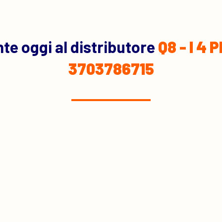
te oggi al distributore
Q8 - I 4
3703786715