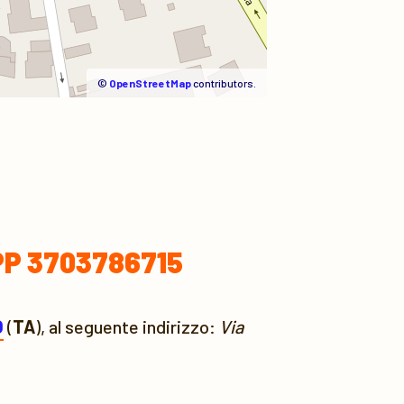
©
OpenStreetMap
contributors.
APP 3703786715
O
(
TA
), al seguente indirizzo:
Via