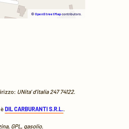
©
OpenStreetMap
contributors.
dirizzo:
UNita' d'italia 247 74122
.
 è
DIL CARBURANTI S.R.L.
.
ina
,
GPL
,
gasolio
.