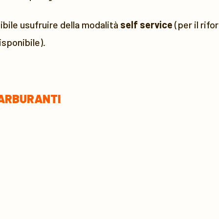
bile usufruire della modalità
self service
(per il rif
sponibile).
CARBURANTI