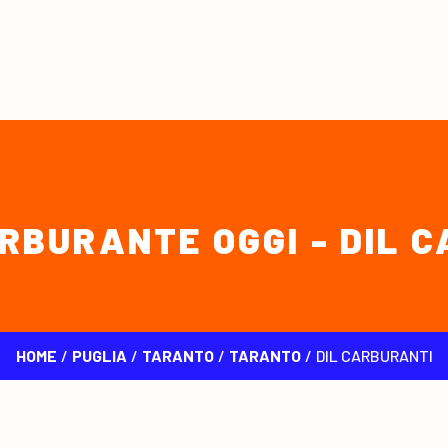
RBURANTE OGGI - DIL 
HOME
/
PUGLIA
/
TARANTO
/
TARANTO
/
DIL CARBURANTI