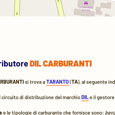
tributore
DIL CARBURANTI
ARBURANTI
si trova a
TARANTO
(
TA
), al seguente in
l circuito di distribuzione del marchio
DIL
e il gestore
e
e le tipologie di carburante che fornisce sono:
benz