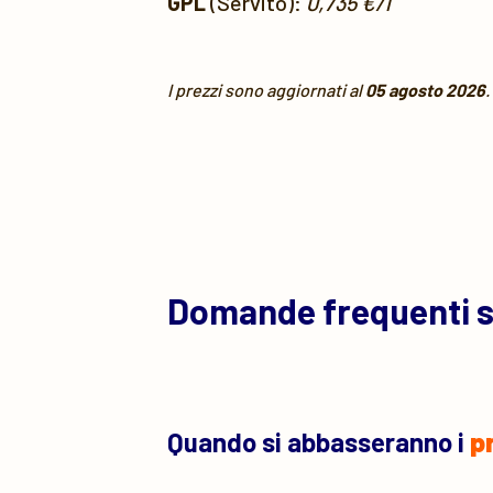
GPL
(Servito):
0,735 €/l
I prezzi sono aggiornati al
05 agosto 2026
.
Domande frequenti 
Quando si abbasseranno i
p