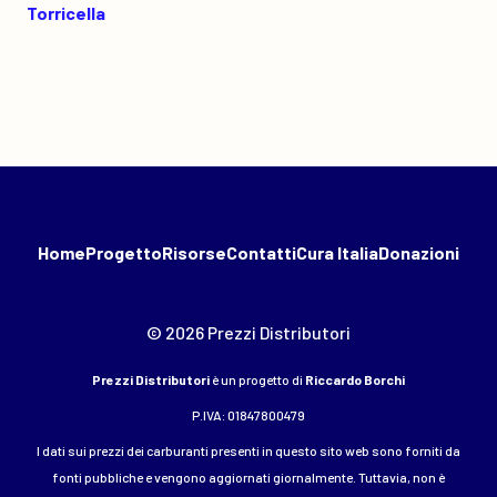
Torricella
Home
Progetto
Risorse
Contatti
Cura Italia
Donazioni
© 2026 Prezzi Distributori
Prezzi Distributori
è un progetto di
Riccardo Borchi
P.IVA: 01847800479
I dati sui prezzi dei carburanti presenti in questo sito web sono forniti da
fonti pubbliche e vengono aggiornati giornalmente. Tuttavia, non è