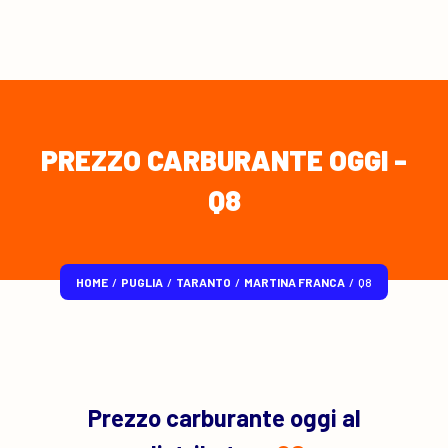
PREZZO CARBURANTE OGGI -
Q8
HOME
/
PUGLIA
/
TARANTO
/
MARTINA FRANCA
/
Q8
Prezzo carburante oggi al