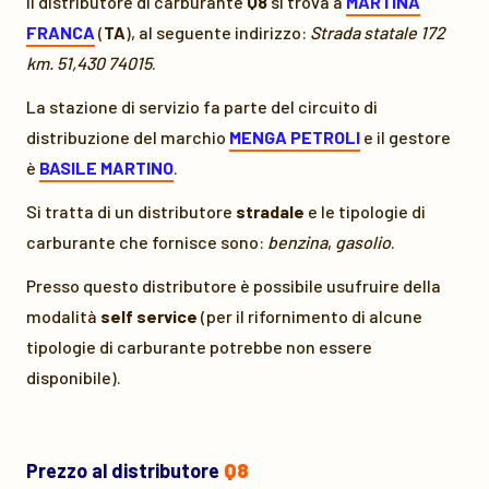
Il distributore di carburante
Q8
si trova a
MARTINA
FRANCA
(
TA
), al seguente indirizzo:
Strada statale 172
km. 51,430 74015
.
La stazione di servizio fa parte del circuito di
distribuzione del marchio
MENGA PETROLI
e il gestore
è
BASILE MARTINO
.
Si tratta di un distributore
stradale
e le tipologie di
carburante che fornisce sono:
benzina
,
gasolio
.
Presso questo distributore è possibile usufruire della
modalità
self service
(per il rifornimento di alcune
tipologie di carburante potrebbe non essere
disponibile).
Prezzo al distributore
Q8