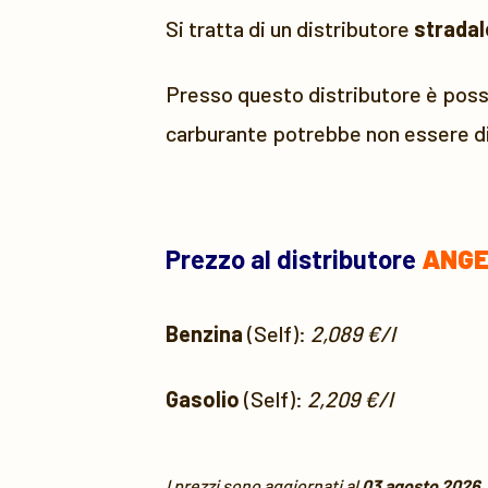
Si tratta di un distributore
stradal
Presso questo distributore è possi
carburante potrebbe non essere di
Prezzo al distributore
ANGE
Benzina
(Self):
2,089 €/l
Gasolio
(Self):
2,209 €/l
I prezzi sono aggiornati al
03 agosto 2026
.