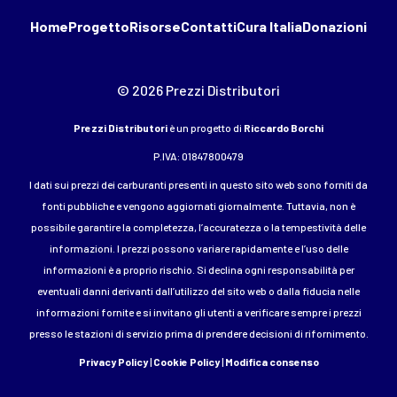
Home
Progetto
Risorse
Contatti
Cura Italia
Donazioni
© 2026 Prezzi Distributori
Prezzi Distributori
è un progetto di
Riccardo Borchi
P.IVA: 01847800479
I dati sui prezzi dei carburanti presenti in questo sito web sono forniti da
fonti pubbliche e vengono aggiornati giornalmente. Tuttavia, non è
possibile garantire la completezza, l’accuratezza o la tempestività delle
informazioni. I prezzi possono variare rapidamente e l’uso delle
informazioni è a proprio rischio. Si declina ogni responsabilità per
eventuali danni derivanti dall’utilizzo del sito web o dalla fiducia nelle
informazioni fornite e si invitano gli utenti a verificare sempre i prezzi
presso le stazioni di servizio prima di prendere decisioni di rifornimento.
Privacy Policy
|
Cookie Policy
|
Modifica consenso