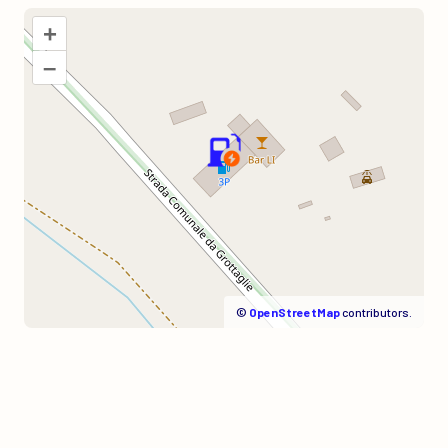
+
–
©
OpenStreetMap
contributors.