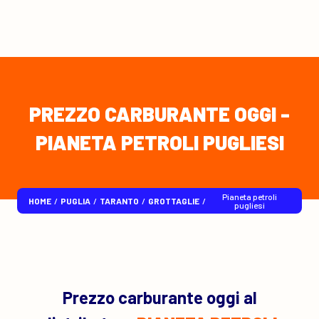
PREZZO CARBURANTE OGGI -
PIANETA PETROLI PUGLIESI
pianeta petroli
HOME
/
PUGLIA
/
TARANTO
/
GROTTAGLIE
/
pugliesi
Prezzo carburante oggi al