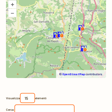
+
–
©
OpenStreetMap
contributors.
Visualizza
elementi
Cerca: