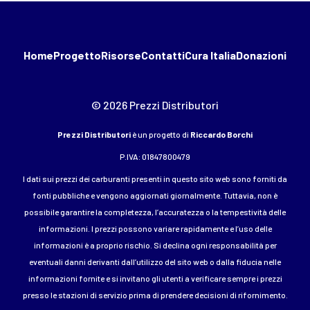
Home
Progetto
Risorse
Contatti
Cura Italia
Donazioni
© 2026 Prezzi Distributori
Prezzi Distributori
è un progetto di
Riccardo Borchi
P.IVA: 01847800479
I dati sui prezzi dei carburanti presenti in questo sito web sono forniti da
fonti pubbliche e vengono aggiornati giornalmente. Tuttavia, non è
possibile garantire la completezza, l’accuratezza o la tempestività delle
informazioni. I prezzi possono variare rapidamente e l’uso delle
informazioni è a proprio rischio. Si declina ogni responsabilità per
eventuali danni derivanti dall’utilizzo del sito web o dalla fiducia nelle
informazioni fornite e si invitano gli utenti a verificare sempre i prezzi
presso le stazioni di servizio prima di prendere decisioni di rifornimento.