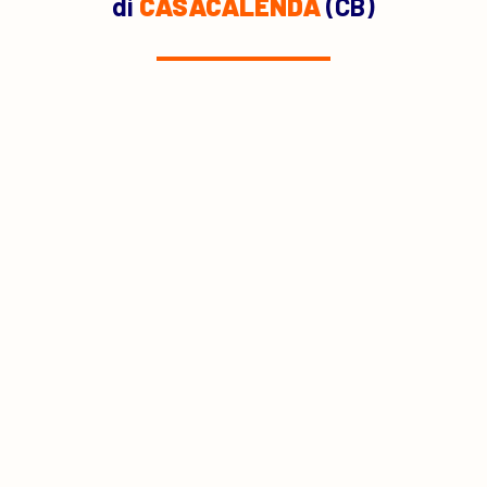
di
CASACALENDA
(CB)