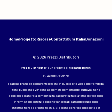
Home
Progetto
Risorse
Contatti
Cura Italia
Donazioni
© 2026 Prezzi Distributori
Prezzi Distributori
è un progetto di
Riccardo Borchi
P.IVA: 01847800479
I dati sui prezzi dei carburanti presenti in questo sito web sono forniti da
fonti pubbliche e vengono aggiornati giornalmente. Tuttavia, non è
possibile garantire la completezza, l’accuratezza o la tempestività delle
informazioni. I prezzi possono variare rapidamente e l’uso delle
informazioni è a proprio rischio. Si declina ogni responsabilità per