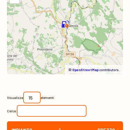
©
OpenStreetMap
contributors.
Visualizza
elementi
Cerca:
IMPIANTO
PREZZO