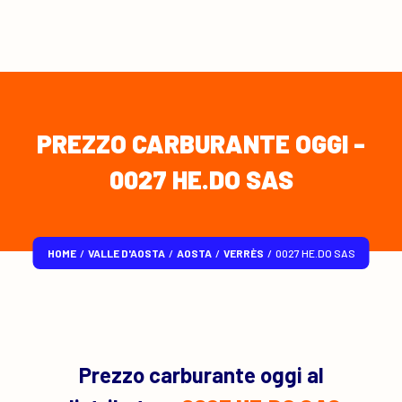
PREZZO CARBURANTE OGGI -
0027 HE.DO SAS
HOME
/
VALLE D'AOSTA
/
AOSTA
/
VERRÈS
/
0027 HE.DO SAS
Prezzo carburante oggi al