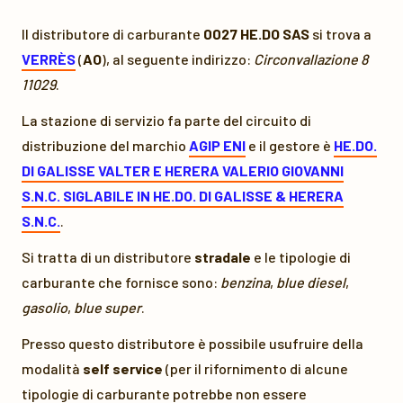
Il distributore di carburante
0027 HE.DO SAS
si trova a
VERRÈS
(
AO
), al seguente indirizzo:
Circonvallazione 8
11029
.
La stazione di servizio fa parte del circuito di
distribuzione del marchio
AGIP ENI
e il gestore è
HE.DO.
DI GALISSE VALTER E HERERA VALERIO GIOVANNI
S.N.C. SIGLABILE IN HE.DO. DI GALISSE & HERERA
S.N.C.
.
Si tratta di un distributore
stradale
e le tipologie di
carburante che fornisce sono:
benzina
,
blue diesel
,
gasolio
,
blue super
.
Presso questo distributore è possibile usufruire della
modalità
self service
(per il rifornimento di alcune
tipologie di carburante potrebbe non essere