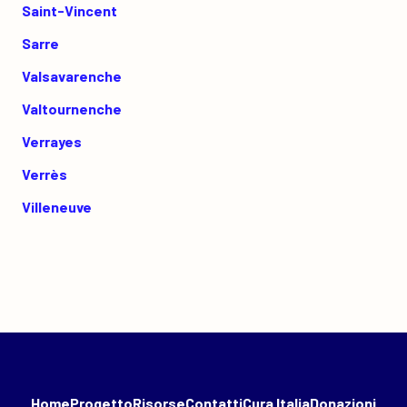
Saint-Vincent
Sarre
Valsavarenche
Valtournenche
Verrayes
Verrès
Villeneuve
Home
Progetto
Risorse
Contatti
Cura Italia
Donazioni