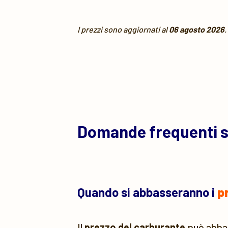
I prezzi sono aggiornati al
06 agosto 2026
.
Domande frequenti 
Quando si abbasseranno i
p
Il
prezzo del carburante
può abbass