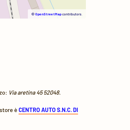
©
OpenStreetMap
contributors.
zzo:
Via aretina 45 52048
.
estore è
CENTRO AUTO S.N.C. DI