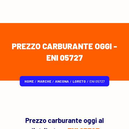
PREZZO CARBURANTE OGGI -
ENI 05727
HOME
/
MARCHE
/
ANCONA
/
LORETO
/
ENI 05727
Prezzo carburante oggi al