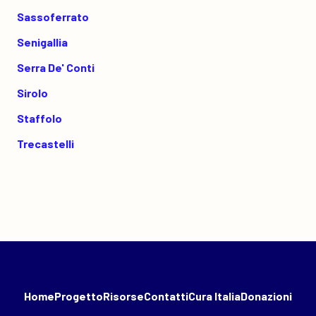
Sassoferrato
Senigallia
Serra De' Conti
Sirolo
Staffolo
Trecastelli
Home
Progetto
Risorse
Contatti
Cura Italia
Donazioni