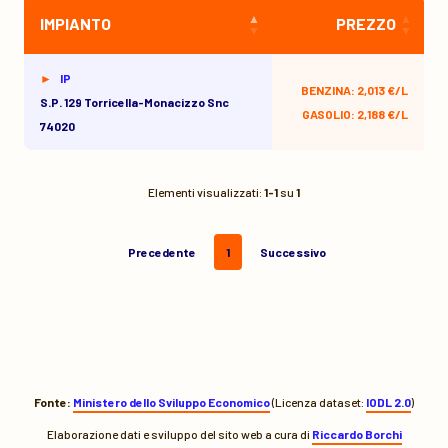
IMPIANTO
PREZZO
IP
BENZINA: 2,013 €/L
S.p. 129 Torricella-Monacizzo Snc
GASOLIO: 2,188 €/L
74020
Elementi visualizzati:
1-1
su
1
Precedente
1
Successivo
Fonte:
Ministero dello Sviluppo Economico
(Licenza dataset:
IODL 2.0
)
Elaborazione dati e sviluppo del sito web a cura di
Riccardo Borchi