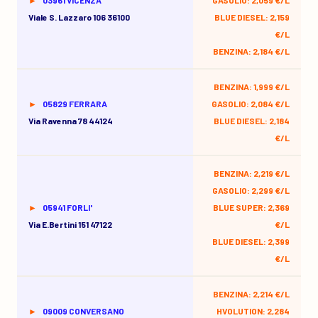
03961 VICENZA
GASOLIO: 2,059 €/L
Viale S. Lazzaro 106 36100
BLUE DIESEL: 2,159
€/L
BENZINA: 2,184 €/L
BENZINA: 1,999 €/L
05829 FERRARA
GASOLIO: 2,084 €/L
Via Ravenna 78 44124
BLUE DIESEL: 2,184
€/L
BENZINA: 2,219 €/L
GASOLIO: 2,299 €/L
05941 FORLI'
BLUE SUPER: 2,369
Via E.bertini 151 47122
€/L
BLUE DIESEL: 2,399
€/L
BENZINA: 2,214 €/L
09009 CONVERSANO
HVOLUTION: 2,284