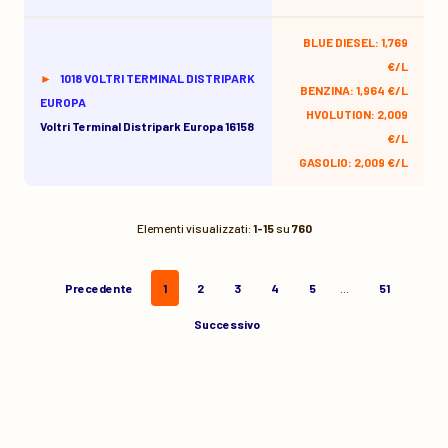
BLUE DIESEL: 1,769
€/L
1018 VOLTRI TERMINAL DISTRIPARK
BENZINA: 1,964 €/L
EUROPA
HVOLUTION: 2,009
Voltri Terminal Distripark Europa 16158
€/L
GASOLIO: 2,009 €/L
Elementi visualizzati:
1-15
su
760
Precedente
1
2
3
4
5
…
51
Successivo