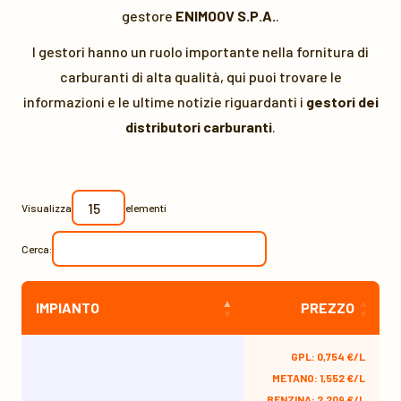
gestore
ENIMOOV S.P.A.
.
I gestori hanno un ruolo importante nella fornitura di
carburanti di alta qualità, qui puoi trovare le
informazioni e le ultime notizie riguardanti i
gestori dei
distributori carburanti
.
Visualizza
elementi
Cerca:
IMPIANTO
PREZZO
GPL: 0,754 €/L
METANO: 1,552 €/L
BENZINA: 2,209 €/L