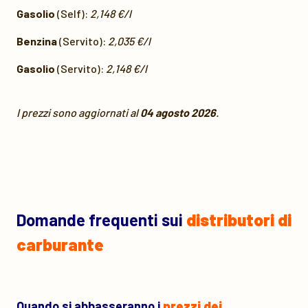
Gasolio
(Self):
2,148 €/l
Benzina
(Servito):
2,035 €/l
Gasolio
(Servito):
2,148 €/l
I prezzi sono aggiornati al
04 agosto 2026
.
Domande frequenti sui
distributori di
carburante
Quando si abbasseranno i
prezzi dei