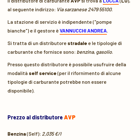
Il distributore di carburante
AVP
si trova a
LUCCA
(
LU
),
al seguente indirizzo:
Via sarzanese 2479 55100
.
La stazione di servizio è indipendente ("pompe
bianche") e il gestore è
VANNUCCHI ANDREA
.
Si tratta di un distributore
stradale
e le tipologie di
carburante che fornisce sono:
benzina
,
gasolio
.
Presso questo distributore è possibile usufruire della
modalità
self service
(per il rifornimento di alcune
tipologie di carburante potrebbe non essere
disponibile).
Prezzo al distributore
AVP
Benzina
(Self):
2,035 €/l