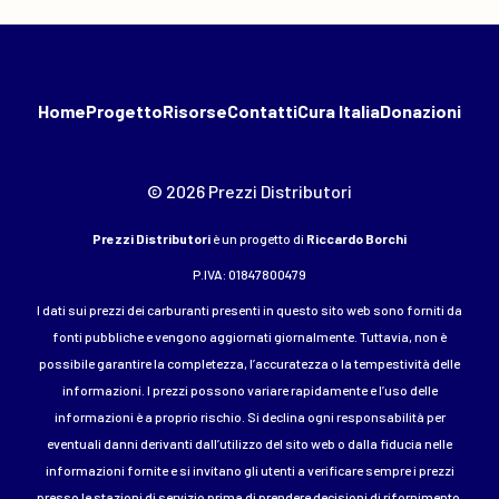
Home
Progetto
Risorse
Contatti
Cura Italia
Donazioni
© 2026 Prezzi Distributori
Prezzi Distributori
è un progetto di
Riccardo Borchi
P.IVA: 01847800479
I dati sui prezzi dei carburanti presenti in questo sito web sono forniti da
fonti pubbliche e vengono aggiornati giornalmente. Tuttavia, non è
possibile garantire la completezza, l’accuratezza o la tempestività delle
informazioni. I prezzi possono variare rapidamente e l’uso delle
informazioni è a proprio rischio. Si declina ogni responsabilità per
eventuali danni derivanti dall’utilizzo del sito web o dalla fiducia nelle
informazioni fornite e si invitano gli utenti a verificare sempre i prezzi
presso le stazioni di servizio prima di prendere decisioni di rifornimento.